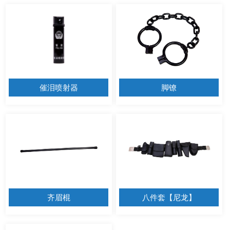
催泪喷射器
脚镣
齐眉棍
八件套【尼龙】