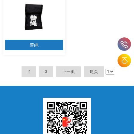
警绳
2
3
下一页
尾页