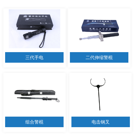
三代手电
二代伸缩警棍
组合警棍
电击钢叉