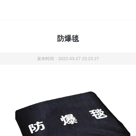
防爆毯
发布时间：2022-03-27 23:23:27