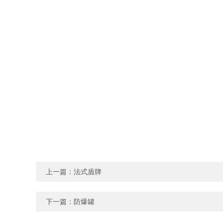
上一篇：
法式盾牌
下一篇：
防爆罐